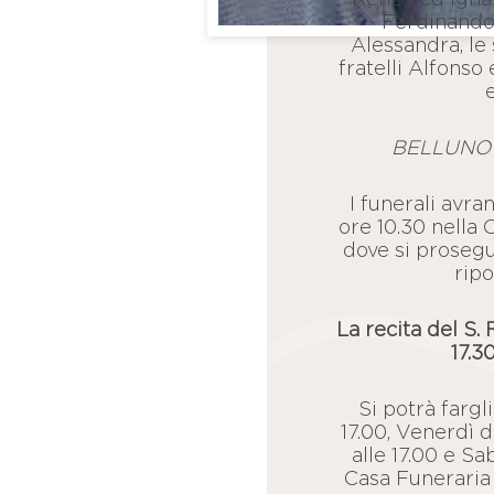
Ferdinando,
Alessandra, le 
fratelli Alfonso 
BELLUNO –
I funerali avr
ore 10.30 nella 
dove si prosegu
ripo
La recita del S. 
17.3
Si potrà fargli
17.00, Venerdì d
alle 17.00 e Sa
Casa Funeraria 