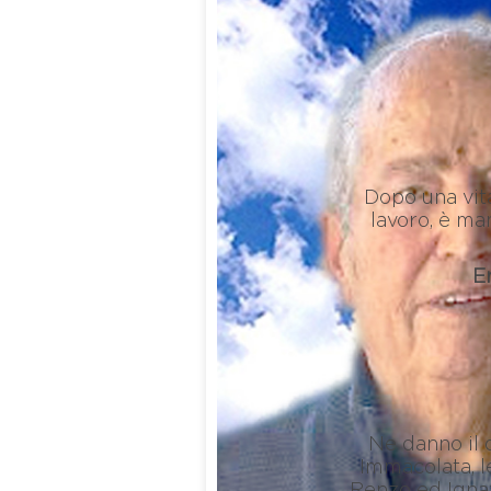
Dopo una vita
lavoro, è ma
E
Ne danno il 
Immacolata, le
Renzo ed Ignazi