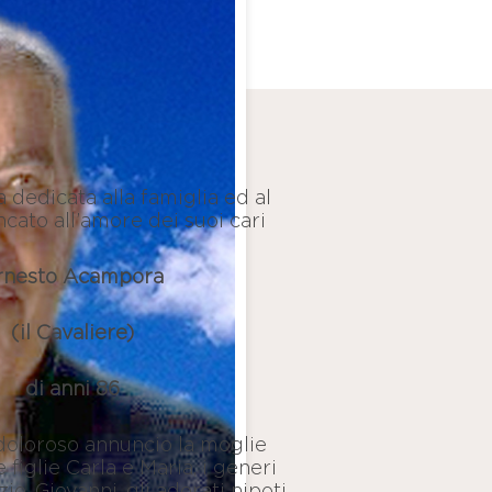
 dedicata alla famiglia ed al
ncato all’amore dei suoi cari
rnesto Acampora
(il Cavaliere)
di anni 86
doloroso annuncio la moglie
 figlie Carla e Maria, i generi
o, Giovanni, gli adorati nipoti