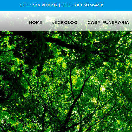
CELL:
336 200212
| CELL:
349 3056496
HOME
NECROLOGI
CASA FUNERARIA