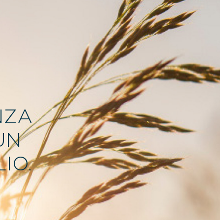
NZA
UN
IO.