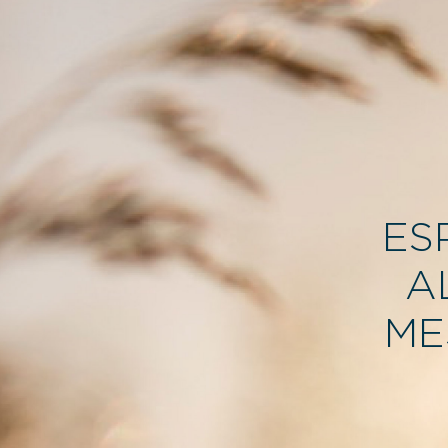
ES
A
ME