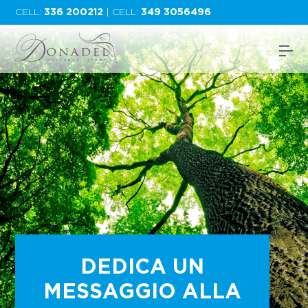
CELL:
336 200212
| CELL:
349 3056496
DEDICA UN
MESSAGGIO ALLA