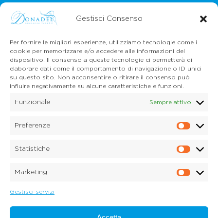
Gestisci Consenso
Per fornire le migliori esperienze, utilizziamo tecnologie come i
cookie per memorizzare e/o accedere alle informazioni del
dispositivo. Il consenso a queste tecnologie ci permetterà di
CONTATTI
elaborare dati come il comportamento di navigazione o ID unici
Mail:
info@onoranzefunebridonadel.it
su questo sito. Non acconsentire o ritirare il consenso può
Cell.
336 200212
influire negativamente su alcune caratteristiche e funzioni.
Cell.
349 3056496
Funzionale
Sempre attivo
SEGUICI SU FACEBOOK
Preferenze
Prefe
Copyright © 2026 Onoranze Funebri Donadel Srl
Sedico Belluno, Ponte nelle Alpi, Santa Giustina
Statistiche
P.IVA 01033150259
Statis
Dichiarazione sulla Privacy (UE)
Marketing
Cookie Policy (UE)
Marke
Disconoscimento
Imprint
Gestisci servizi
Credits:
Digitalia Srl
Accetta