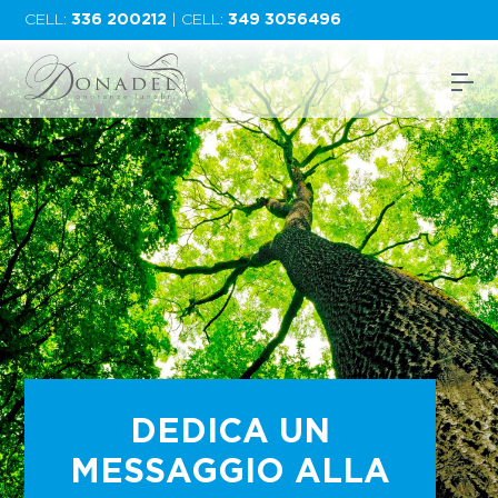
CELL:
336 200212
| CELL:
349 3056496
DEDICA UN
MESSAGGIO ALLA