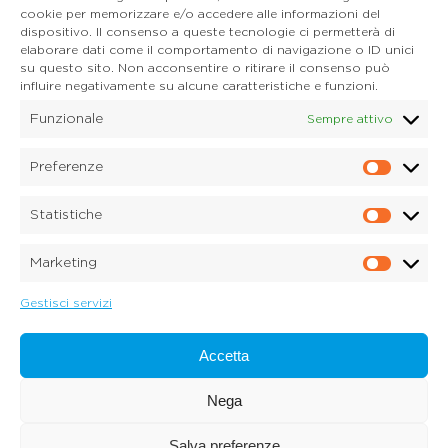
cookie per memorizzare e/o accedere alle informazioni del
dispositivo. Il consenso a queste tecnologie ci permetterà di
CONTATTI
elaborare dati come il comportamento di navigazione o ID unici
Mail:
info@onoranzefunebridonadel.it
su questo sito. Non acconsentire o ritirare il consenso può
Cell.
336 200212
influire negativamente su alcune caratteristiche e funzioni.
Cell.
349 3056496
Funzionale
Sempre attivo
SEGUICI SU FACEBOOK
Preferenze
Prefe
Copyright © 2026 Onoranze Funebri Donadel Srl
Sedico Belluno, Ponte nelle Alpi, Santa Giustina
Statistiche
P.IVA 01033150259
Statis
Dichiarazione sulla Privacy (UE)
Marketing
Cookie Policy (UE)
Marke
Disconoscimento
Imprint
Gestisci servizi
Credits:
Digitalia Srl
Accetta
Nega
Salva preferenze