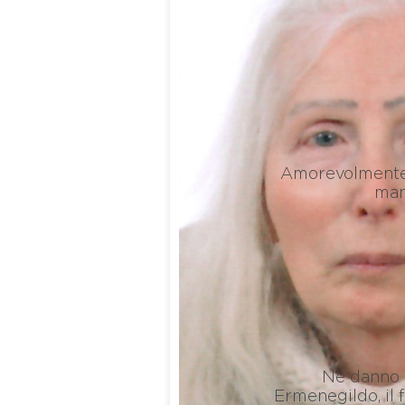
Amorevolmente 
man
Ne danno i
Ermenegildo, il 