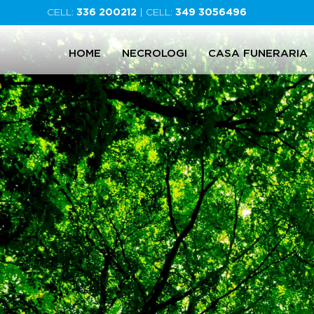
CELL:
336 200212
| CELL:
349 3056496
HOME
NECROLOGI
CASA FUNERARIA