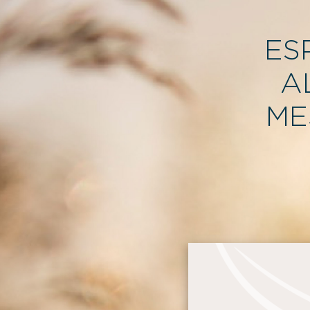
ES
A
ME