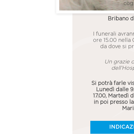
cogn
Bribano d
I funerali avra
ore 15.00 nella
da dove si p
Un grazie d
dell’Hosp
Si potrà farle vi
Lunedì dalle 9.
17.00, Martedì d
in poi presso l
Mari
INDICAZ