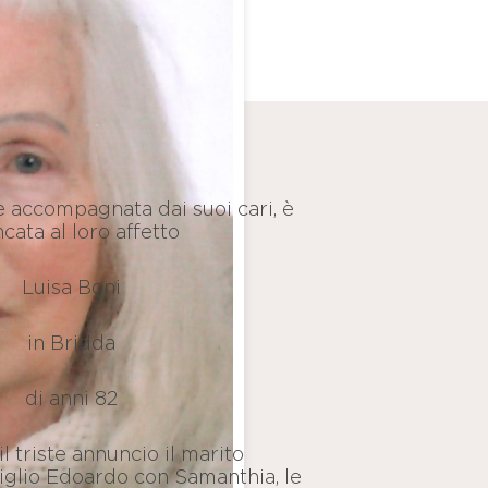
accompagnata dai suoi cari, è
cata al loro affetto
Luisa Boni
in Bridda
di anni 82
l triste annuncio il marito
figlio Edoardo con Samanthia, le