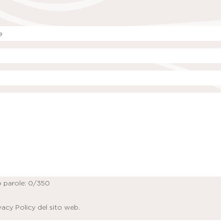
 parole:
0
/350
vacy Policy
del sito web.