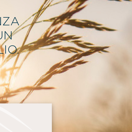
NZA
UN
IO.