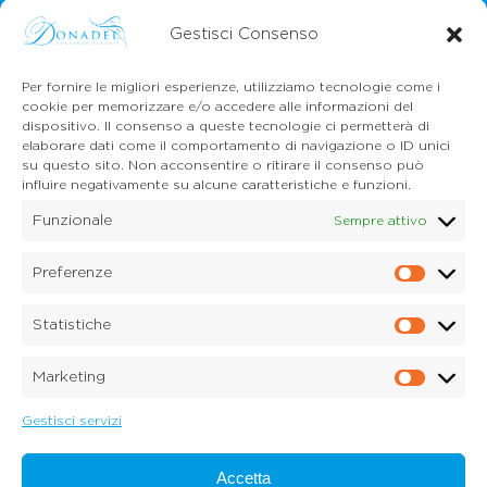
Gestisci Consenso
Per fornire le migliori esperienze, utilizziamo tecnologie come i
cookie per memorizzare e/o accedere alle informazioni del
dispositivo. Il consenso a queste tecnologie ci permetterà di
CONTATTI
elaborare dati come il comportamento di navigazione o ID unici
Mail:
info@onoranzefunebridonadel.it
su questo sito. Non acconsentire o ritirare il consenso può
Cell.
336 200212
influire negativamente su alcune caratteristiche e funzioni.
Cell.
349 3056496
Funzionale
Sempre attivo
SEGUICI SU FACEBOOK
Preferenze
Prefe
Copyright © 2026 Onoranze Funebri Donadel Srl
Sedico Belluno, Ponte nelle Alpi, Santa Giustina
Statistiche
P.IVA 01033150259
Statis
Dichiarazione sulla Privacy (UE)
Marketing
Cookie Policy (UE)
Marke
Disconoscimento
Imprint
Gestisci servizi
Credits:
Digitalia Srl
Accetta