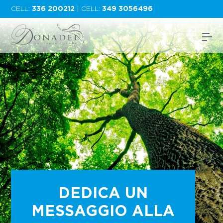
CELL:
336 200212
| CELL:
349 3056496
DEDICA UN
MESSAGGIO ALLA