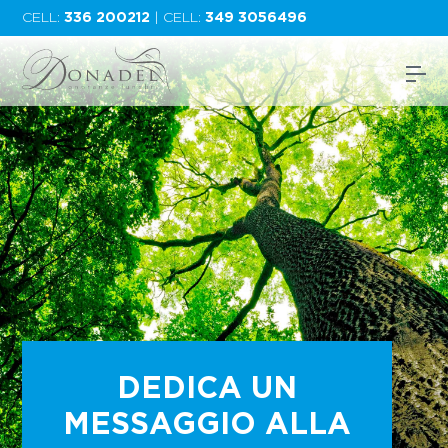
CELL:
336 200212
| CELL:
349 3056496
DEDICA UN
MESSAGGIO ALLA