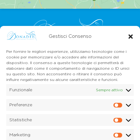
Gestisci Consenso
Per fornire le migliori esperienze, utilizziamo tecnologie come i
CONTATTI
cookie per memorizzare e/o accedere alle informazioni del
Mail:
info@onoranzefunebridonadel.it
dispositivo. Il consenso a queste tecnologie ci permetterà di
Cell.
336 200212
elaborare dati come il comportamento di navigazione o ID unici
Cell.
349 3056496
su questo sito. Non acconsentire o ritirare il consenso può
influire negativamente su alcune caratteristiche e funzioni.
SEGUICI SU FACEBOOK
Funzionale
Sempre attivo
Copyright © 2026 Onoranze Funebri Donadel Srl
Sedico Belluno, Ponte nelle Alpi, Santa Giustina
Preferenze
Prefe
P.IVA 01033150259
Statistiche
Dichiarazione sulla Privacy (UE)
Statis
Cookie Policy (UE)
Disconoscimento
Marketing
Imprint
Marke