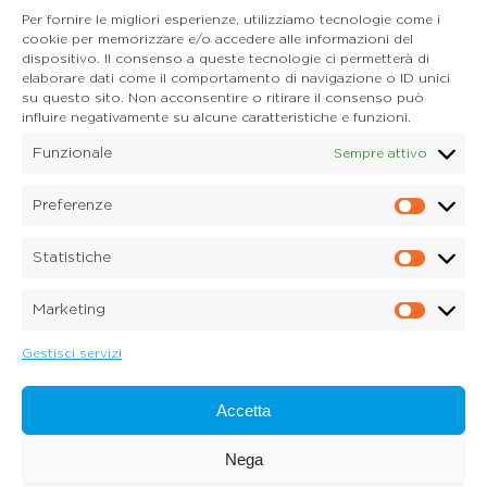
Per fornire le migliori esperienze, utilizziamo tecnologie come i
cookie per memorizzare e/o accedere alle informazioni del
dispositivo. Il consenso a queste tecnologie ci permetterà di
CONTATTI
elaborare dati come il comportamento di navigazione o ID unici
Mail:
info@onoranzefunebridonadel.it
su questo sito. Non acconsentire o ritirare il consenso può
Cell.
336 200212
influire negativamente su alcune caratteristiche e funzioni.
Cell.
349 3056496
Funzionale
Sempre attivo
SEGUICI SU FACEBOOK
Preferenze
Prefe
Copyright © 2026 Onoranze Funebri Donadel Srl
Sedico Belluno, Ponte nelle Alpi, Santa Giustina
Statistiche
P.IVA 01033150259
Statis
Dichiarazione sulla Privacy (UE)
Marketing
Cookie Policy (UE)
Marke
Disconoscimento
Imprint
Gestisci servizi
Credits:
Digitalia Srl
Accetta
Nega