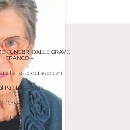
E FUNEBRI DALLE GRAVE
FRANCO –
a all’affetto dei suoi cari
al Pan Dora Lucia
d. Paganin Renato
di anni 84