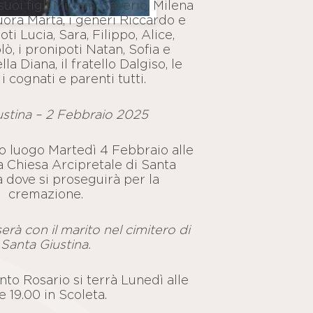
uoi figli Miriam, Saverio, Milena
uora Marta, i generi Riccardo e
oti Lucia, Sara, Filippo, Alice,
lò, i pronipoti Natan, Sofia e
lla Diana, il fratello Dalgiso, le
i cognati e parenti tutti.
ustina – 2 Febbraio 2025
no luogo Martedì 4 Febbraio alle
la Chiesa Arcipretale di Santa
a dove si proseguirà per la
cremazione.
erà con il marito nel cimitero di
Santa Giustina.
nto Rosario si terrà Lunedì alle
e 19.00 in Scoleta.