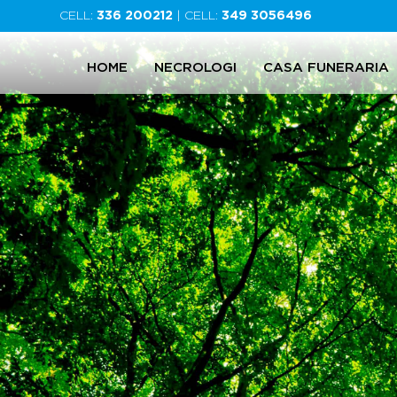
CELL:
336 200212
| CELL:
349 3056496
HOME
NECROLOGI
CASA FUNERARIA