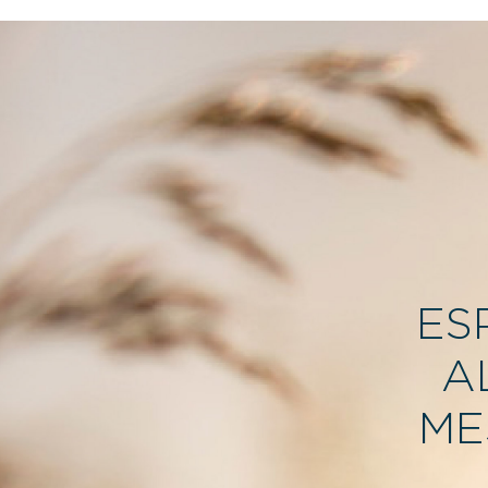
ES
A
ME