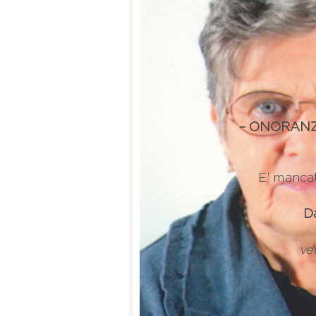
– ONORANZ
E’ mancat
D
ve