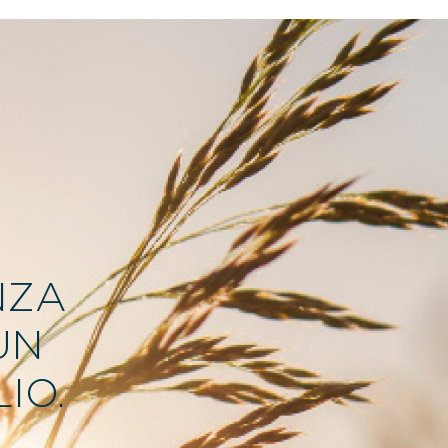
NZA
UN
IO.