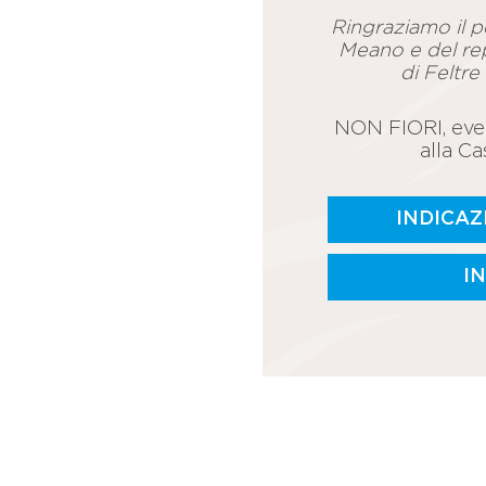
Ringraziamo il p
Meano e del rep
di Feltre
NON FIORI, even
alla C
INDICAZ
I