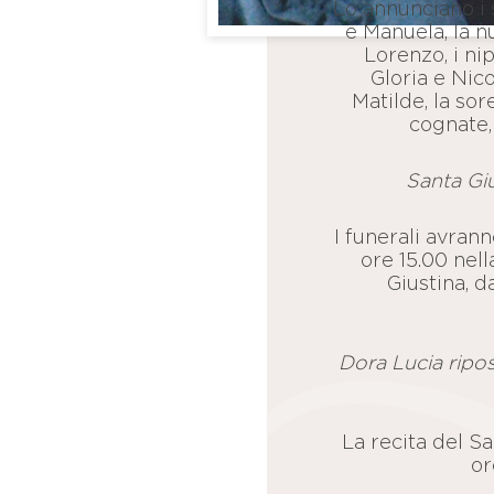
Lo annunciano i s
e Manuela, la n
Lorenzo, i nip
Gloria e Nico
Matilde, la sore
cognate, 
Santa Gi
I funerali avran
ore 15.00 nel
Giustina, d
Dora Lucia ripos
La recita del Sa
or