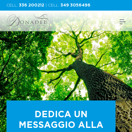
CELL:
336 200212
| CELL:
349 3056496
DEDICA UN
MESSAGGIO ALLA