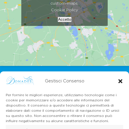
custom-maps
Cookie Policy
Accetto
Gestisci Consenso
Per fornire le migliori esperienze, utilizziamo tecnologie come i
cookie per memorizzare e/o accedere alle informazioni del
dispositivo. Il consenso a queste tecnologie ci permetterà di
CONTATTI
elaborare dati come il comportamento di navigazione o ID unici
Mail:
info@onoranzefunebridonadel.it
su questo sito. Non acconsentire o ritirare il consenso può
Cell.
336 200212
influire negativamente su alcune caratteristiche e funzioni.
Cell.
349 3056496