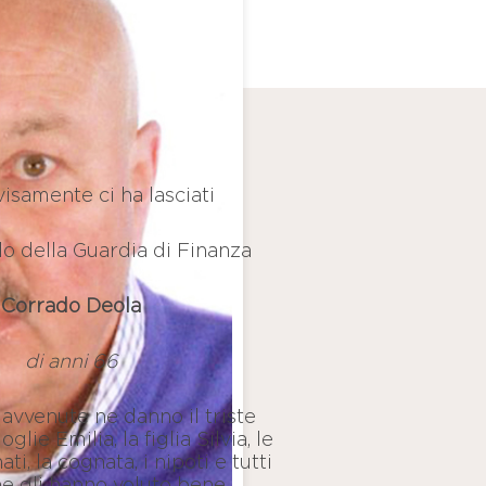
isamente ci ha lasciati
llo della Guardia di Finanza
Corrado Deola
di anni 66
avvenute ne danno il triste
lie Emilia, la figlia Silvia, le
ati, la cognata, i nipoti e tutti
e gli hanno voluto bene.