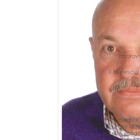
Improvv
il Marescia
Ad esequie 
annuncio la mog
sorelle, i cogn
coloro ch