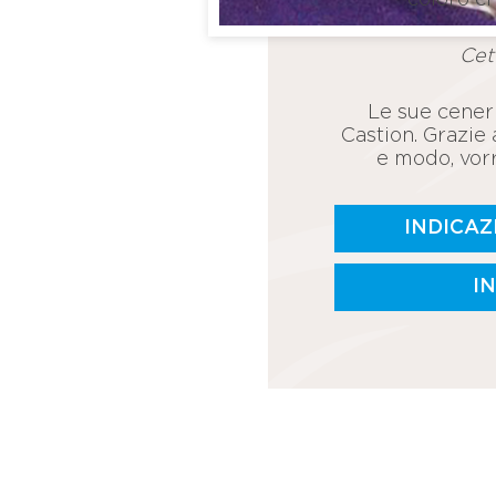
Cet
Le sue ceneri
Castion. Grazie 
e modo, vor
INDICAZ
I