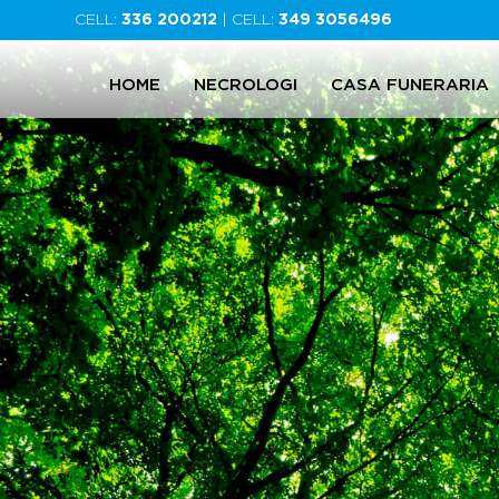
CELL:
336 200212
| CELL:
349 3056496
HOME
NECROLOGI
CASA FUNERARIA