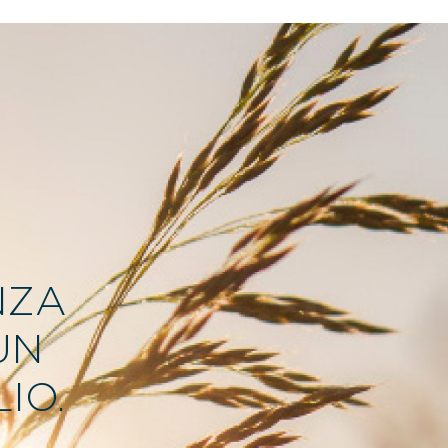
NZA
UN
IO.