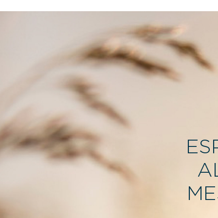
ES
A
ME