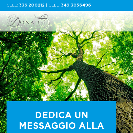
CELL:
336 200212
| CELL:
349 3056496
DEDICA UN
MESSAGGIO ALLA