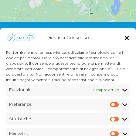
Gestisci Consenso
Per fornire le migliori esperienze, utilizziamo tecnologie come i
cookie per memorizzare e/o accedere alle informazioni del
dispositivo. Il consenso a queste tecnologie ci permetterà di
CONTATTI
elaborare dati come il comportamento di navigazione o ID unici
Mail:
info@onoranzefunebridonadel.it
su questo sito. Non acconsentire o ritirare il consenso può
Cell.
336 200212
influire negativamente su alcune caratteristiche e funzioni.
Cell.
349 3056496
Funzionale
Sempre attivo
SEGUICI SU FACEBOOK
Preferenze
Prefe
Copyright © 2026 Onoranze Funebri Donadel Srl
Sedico Belluno, Ponte nelle Alpi, Santa Giustina
Statistiche
P.IVA 01033150259
Statis
Dichiarazione sulla Privacy (UE)
Marketing
Cookie Policy (UE)