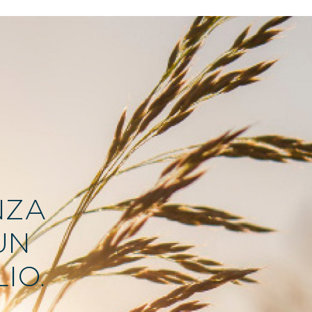
NZA
UN
IO.