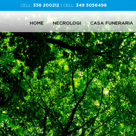
CELL:
336 200212
| CELL:
349 3056496
HOME
NECROLOGI
CASA FUNERARIA