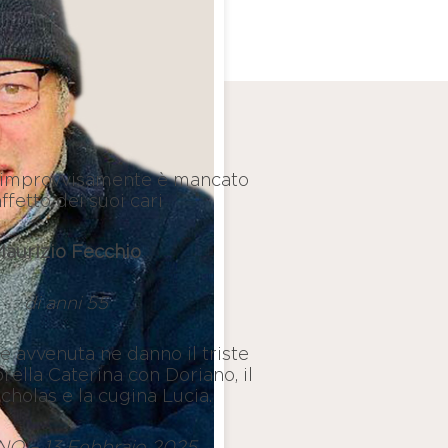
o improvvisamente è mancato
affetto dei suoi cari
aurizio Fecchio
di anni 55
 avvenuta ne danno il triste
rella Caterina con Doriano, il
cholas e la cugina Lucia.
O – 13 Febbraio 2025