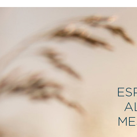
ES
A
ME