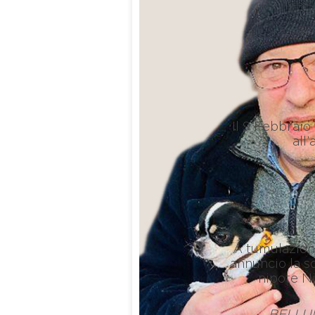
Il 9 Febbrai
all’
M
A tumulazione
annuncio la so
nipote Ni
BELLUN