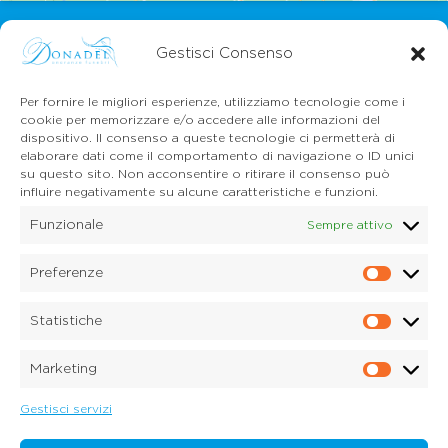
Gestisci Consenso
Per fornire le migliori esperienze, utilizziamo tecnologie come i
cookie per memorizzare e/o accedere alle informazioni del
dispositivo. Il consenso a queste tecnologie ci permetterà di
CONTATTI
elaborare dati come il comportamento di navigazione o ID unici
Mail:
info@onoranzefunebridonadel.it
su questo sito. Non acconsentire o ritirare il consenso può
Cell.
336 200212
influire negativamente su alcune caratteristiche e funzioni.
Cell.
349 3056496
Funzionale
Sempre attivo
SEGUICI SU FACEBOOK
Preferenze
Prefe
Copyright © 2026 Onoranze Funebri Donadel Srl
Sedico Belluno, Ponte nelle Alpi, Santa Giustina
Statistiche
P.IVA 01033150259
Statis
Dichiarazione sulla Privacy (UE)
Marketing
Cookie Policy (UE)
Marke
Disconoscimento
Imprint
Gestisci servizi
Credits:
Digitalia Srl