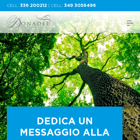
CELL:
336 200212
| CELL:
349 3056496
DEDICA UN
MESSAGGIO ALLA