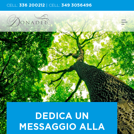
CELL:
336 200212
| CELL:
349 3056496
DEDICA UN
MESSAGGIO ALLA