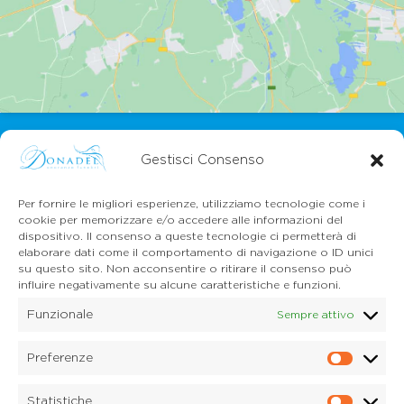
Gestisci Consenso
Per fornire le migliori esperienze, utilizziamo tecnologie come i
cookie per memorizzare e/o accedere alle informazioni del
dispositivo. Il consenso a queste tecnologie ci permetterà di
CONTATTI
elaborare dati come il comportamento di navigazione o ID unici
Mail:
info@onoranzefunebridonadel.it
su questo sito. Non acconsentire o ritirare il consenso può
Cell.
336 200212
influire negativamente su alcune caratteristiche e funzioni.
Cell.
349 3056496
Funzionale
Sempre attivo
SEGUICI SU FACEBOOK
Preferenze
Prefe
Copyright © 2026 Onoranze Funebri Donadel Srl
Sedico Belluno, Ponte nelle Alpi, Santa Giustina
Statistiche
P.IVA 01033150259