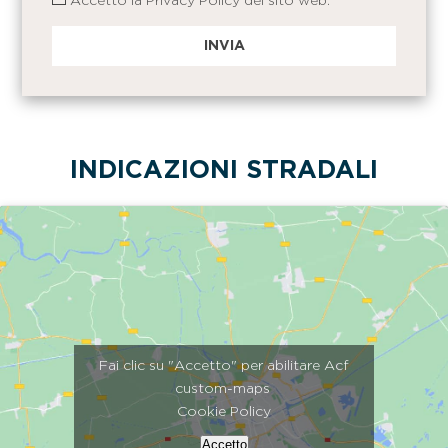
Accetto la
Privacy Policy
del sito web.
INDICAZIONI STRADALI
Fai clic su "Accetto" per abilitare Acf
custom-maps
Cookie Policy
Accetto