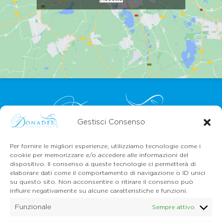
Gestisci Consenso
Per fornire le migliori esperienze, utilizziamo tecnologie come i
CONTATTI
cookie per memorizzare e/o accedere alle informazioni del
Mail:
info@onoranzefunebridonadel.it
dispositivo. Il consenso a queste tecnologie ci permetterà di
Cell.
336 200212
elaborare dati come il comportamento di navigazione o ID unici
Cell.
349 3056496
su questo sito. Non acconsentire o ritirare il consenso può
influire negativamente su alcune caratteristiche e funzioni.
SEGUICI SU FACEBOOK
Funzionale
Sempre attivo