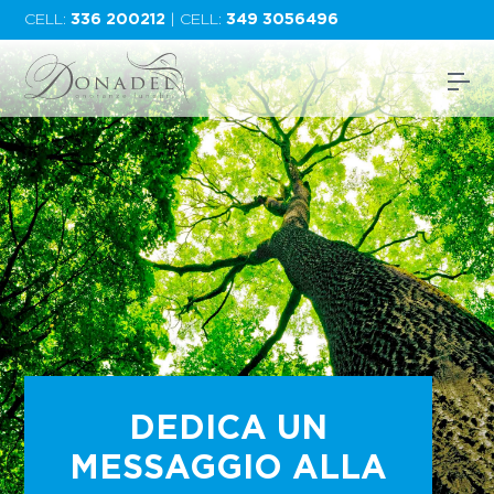
CELL:
336 200212
| CELL:
349 3056496
DEDICA UN
MESSAGGIO ALLA