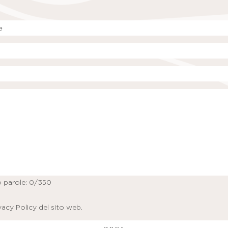
 parole:
0
/350
vacy Policy
del sito web.