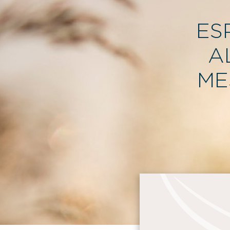
ES
A
ME