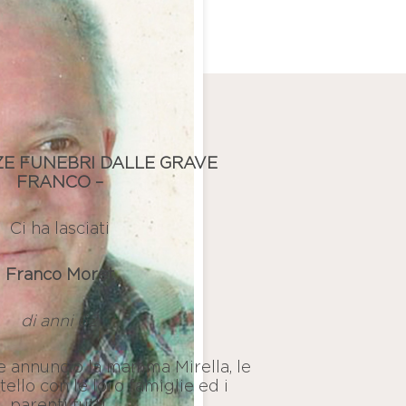
E FUNEBRI DALLE GRAVE
FRANCO –
Ci ha lasciati
Franco Moret
di anni 62
te annuncio la mamma Mirella, le
atello con le loro famiglie ed i
parenti tutti.