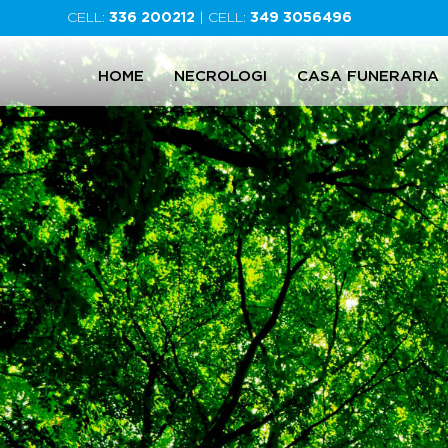
CELL:
336 200212
| CELL:
349 3056496
HOME
NECROLOGI
CASA FUNERARIA