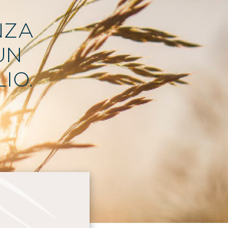
NZA
UN
IO.