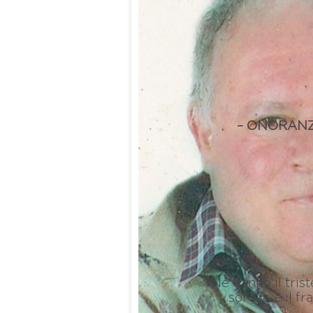
– ONORANZ
Ne danno il tris
sorelle e il fr