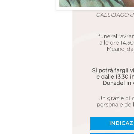
CALLIBAGO di 
I funerali avr
alle ore 14.3
Meano, da 
Si potrà fargli v
e dalle 13.30 
Donadel in v
Un grazie di c
personale dell
INDICAZ