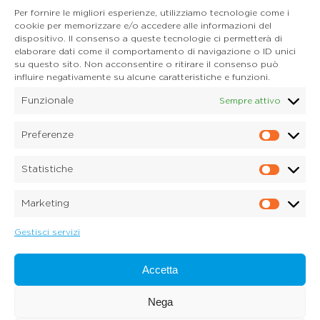
Per fornire le migliori esperienze, utilizziamo tecnologie come i
cookie per memorizzare e/o accedere alle informazioni del
dispositivo. Il consenso a queste tecnologie ci permetterà di
CONTATTI
elaborare dati come il comportamento di navigazione o ID unici
Mail:
info@onoranzefunebridonadel.it
su questo sito. Non acconsentire o ritirare il consenso può
Cell.
336 200212
influire negativamente su alcune caratteristiche e funzioni.
Cell.
349 3056496
Funzionale
Sempre attivo
SEGUICI SU FACEBOOK
Preferenze
Prefe
Copyright © 2026 Onoranze Funebri Donadel Srl
Sedico Belluno, Ponte nelle Alpi, Santa Giustina
Statistiche
P.IVA 01033150259
Statis
Dichiarazione sulla Privacy (UE)
Marketing
Cookie Policy (UE)
Marke
Disconoscimento
Imprint
Gestisci servizi
Credits:
Digitalia Srl
Accetta
Nega