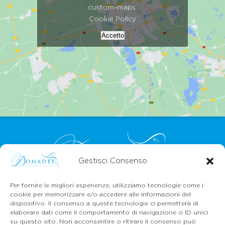
custom-maps
Cookie Policy
Accetto
Gestisci Consenso
Per fornire le migliori esperienze, utilizziamo tecnologie come i
CONTATTI
cookie per memorizzare e/o accedere alle informazioni del
Mail:
info@onoranzefunebridonadel.it
dispositivo. Il consenso a queste tecnologie ci permetterà di
Cell.
336 200212
elaborare dati come il comportamento di navigazione o ID unici
Cell.
349 3056496
su questo sito. Non acconsentire o ritirare il consenso può