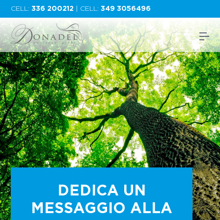
CELL:
336 200212
| CELL:
349 3056496
DEDICA UN
MESSAGGIO ALLA