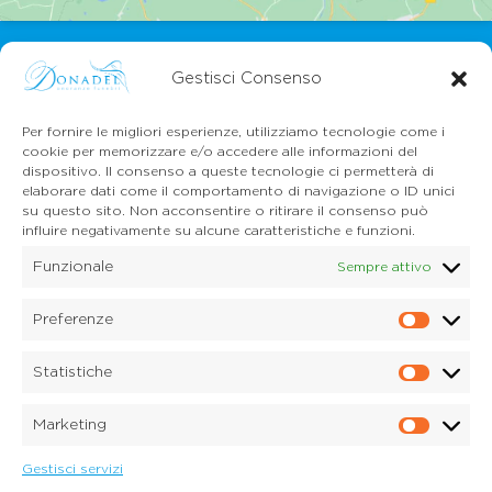
Gestisci Consenso
Per fornire le migliori esperienze, utilizziamo tecnologie come i
cookie per memorizzare e/o accedere alle informazioni del
dispositivo. Il consenso a queste tecnologie ci permetterà di
CONTATTI
elaborare dati come il comportamento di navigazione o ID unici
Mail:
info@onoranzefunebridonadel.it
su questo sito. Non acconsentire o ritirare il consenso può
Cell.
336 200212
influire negativamente su alcune caratteristiche e funzioni.
Cell.
349 3056496
Funzionale
Sempre attivo
SEGUICI SU FACEBOOK
Preferenze
Prefe
Copyright © 2026 Onoranze Funebri Donadel Srl
Sedico Belluno, Ponte nelle Alpi, Santa Giustina
Statistiche
P.IVA 01033150259
Statis
Dichiarazione sulla Privacy (UE)
Marketing
Cookie Policy (UE)
Marke
Disconoscimento
Imprint
Gestisci servizi