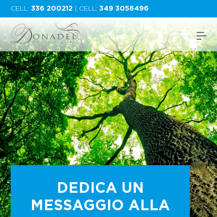
CELL:
336 200212
| CELL:
349 3056496
DEDICA UN
MESSAGGIO ALLA