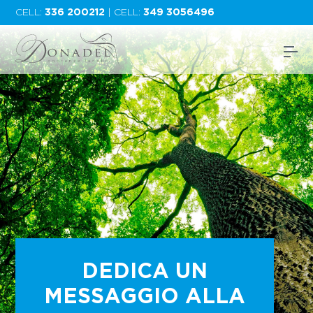
CELL:
336 200212
| CELL:
349 3056496
DEDICA UN
MESSAGGIO ALLA