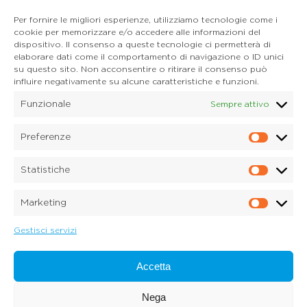
Per fornire le migliori esperienze, utilizziamo tecnologie come i
cookie per memorizzare e/o accedere alle informazioni del
dispositivo. Il consenso a queste tecnologie ci permetterà di
CONTATTI
elaborare dati come il comportamento di navigazione o ID unici
Mail:
info@onoranzefunebridonadel.it
su questo sito. Non acconsentire o ritirare il consenso può
Cell.
336 200212
influire negativamente su alcune caratteristiche e funzioni.
Cell.
349 3056496
Funzionale
Sempre attivo
SEGUICI SU FACEBOOK
Preferenze
Prefe
Copyright © 2026 Onoranze Funebri Donadel Srl
Sedico Belluno, Ponte nelle Alpi, Santa Giustina
Statistiche
P.IVA 01033150259
Statis
Dichiarazione sulla Privacy (UE)
Marketing
Cookie Policy (UE)
Marke
Disconoscimento
Imprint
Gestisci servizi
Credits:
Digitalia Srl
Accetta
Nega