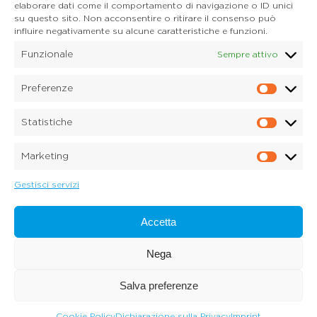
elaborare dati come il comportamento di navigazione o ID unici
Mail:
info@onoranzefunebridonadel.it
su questo sito. Non acconsentire o ritirare il consenso può
Cell.
336 200212
influire negativamente su alcune caratteristiche e funzioni.
Cell.
349 3056496
Funzionale
Sempre attivo
SEGUICI SU FACEBOOK
Preferenze
Prefe
Copyright © 2026 Onoranze Funebri Donadel Srl
Sedico Belluno, Ponte nelle Alpi, Santa Giustina
Statistiche
P.IVA 01033150259
Statis
Dichiarazione sulla Privacy (UE)
Marketing
Cookie Policy (UE)
Marke
Disconoscimento
Imprint
Gestisci servizi
Credits:
Digitalia Srl
Accetta
Nega
Salva preferenze
Cookie Policy
Dichiarazione sulla Privacy
Imprint