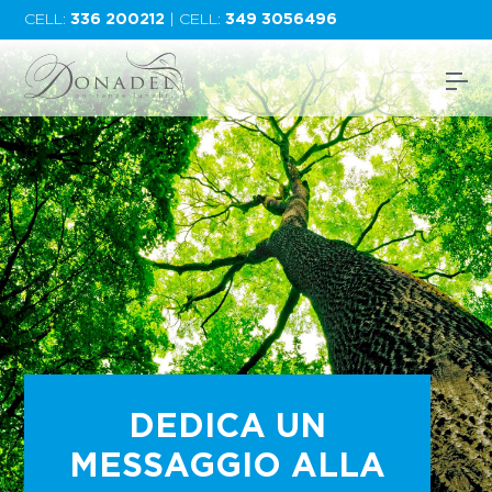
CELL:
336 200212
| CELL:
349 3056496
DEDICA UN
MESSAGGIO ALLA