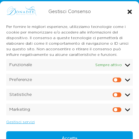
Gestisci Consenso
Per fornire le migliori esperienze, utilizziamo tecnologie come i
cookie per memorizzare e/o accedere alle informazioni del
dispositivo. Il consenso a queste tecnologie ci permetterà di
CONTATTI
elaborare dati come il comportamento di navigazione o ID unici
Mail:
info@onoranzefunebridonadel.it
su questo sito. Non acconsentire o ritirare il consenso può
Cell.
336 200212
influire negativamente su alcune caratteristiche e funzioni.
Cell.
349 3056496
Funzionale
Sempre attivo
SEGUICI SU FACEBOOK
Preferenze
Prefe
Copyright © 2026 Onoranze Funebri Donadel Srl
Sedico Belluno, Ponte nelle Alpi, Santa Giustina
Statistiche
P.IVA 01033150259
Statis
Dichiarazione sulla Privacy (UE)
Marketing
Cookie Policy (UE)
Marke
Disconoscimento
Imprint
Gestisci servizi
Credits:
Digitalia Srl
Accetta