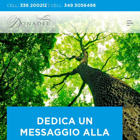
CELL:
336 200212
| CELL:
349 3056496
DEDICA UN
MESSAGGIO ALLA