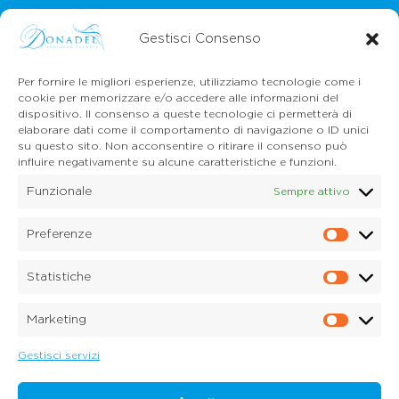
Gestisci Consenso
Per fornire le migliori esperienze, utilizziamo tecnologie come i
cookie per memorizzare e/o accedere alle informazioni del
dispositivo. Il consenso a queste tecnologie ci permetterà di
CONTATTI
elaborare dati come il comportamento di navigazione o ID unici
Mail:
info@onoranzefunebridonadel.it
su questo sito. Non acconsentire o ritirare il consenso può
Cell.
336 200212
influire negativamente su alcune caratteristiche e funzioni.
Cell.
349 3056496
Funzionale
Sempre attivo
SEGUICI SU FACEBOOK
Preferenze
Prefe
Copyright © 2026 Onoranze Funebri Donadel Srl
Sedico Belluno, Ponte nelle Alpi, Santa Giustina
Statistiche
P.IVA 01033150259
Statis
Dichiarazione sulla Privacy (UE)
Marketing
Cookie Policy (UE)
Marke
Disconoscimento
Imprint
Gestisci servizi
Credits:
Digitalia Srl