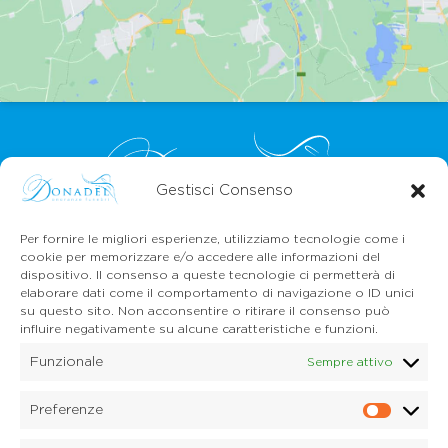
Gestisci Consenso
Per fornire le migliori esperienze, utilizziamo tecnologie come i
CONTATTI
cookie per memorizzare e/o accedere alle informazioni del
Mail:
info@onoranzefunebridonadel.it
dispositivo. Il consenso a queste tecnologie ci permetterà di
Cell.
336 200212
elaborare dati come il comportamento di navigazione o ID unici
Cell.
349 3056496
su questo sito. Non acconsentire o ritirare il consenso può
influire negativamente su alcune caratteristiche e funzioni.
SEGUICI SU FACEBOOK
Funzionale
Sempre attivo
Copyright © 2026 Onoranze Funebri Donadel Srl
Sedico Belluno, Ponte nelle Alpi, Santa Giustina
Preferenze
Prefe
P.IVA 01033150259