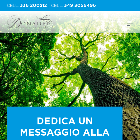
CELL:
336 200212
| CELL:
349 3056496
DEDICA UN
MESSAGGIO ALLA